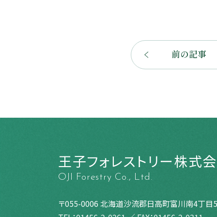
前の記事
王子フォレストリー株式
OJI Forestry Co., Ltd.
〒055-0006 北海道沙流郡日高町富川南4丁目