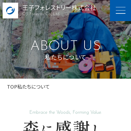
王子フォレストリー株式会社
OJI Forestry Co., Ltd.
ABOUT US
私たちについて
TOP
私たちについて
Embrace the Woods, Forming Value.
森
感謝
に
し、